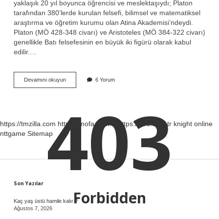
yaklaşık 20 yıl boyunca öğrencisi ve meslektaşıydı; Platon
tarafından 380’lerde kurulan felsefi, bilimsel ve matematiksel
araştırma ve öğretim kurumu olan Atina Akademisi’ndeydi.
Platon (MÖ 428-348 civarı) ve Aristoteles (MÖ 384-322 civarı)
genellikle Batı felsefesinin en büyük iki figürü olarak kabul
edilir.…
Sokrates
Devamını okuyun
6 Yorum
Platon
Aynı
403
Kişi
Mi
https://tmzilla.com
https://mofa.com.tr
https://zod.com.tr
knight online
nttgame
Sitemap
Sidebar
Son Yazılar
Forbidden
Kaç yaş üstü hamile kalır ?
Ağustos 7, 2026