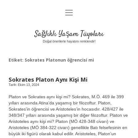
menüyü
Anasayfa
aç
Gizlilik Politikası
Sağlıklı Yaşam Tüyoları
Yasal Uyarı
Doğal önerilerle hayatını renklendir!
Hakkımızda
Etiket:
Sokrates Platonun öğrencisi mi
Sokrates Platon Aynı Kişi Mi
Tarih: Ekim 13, 2024
Platon ve Sokrates aynı kişi mi? Sokrates, M.Ö. 469 ile 399
yılları arasında Atina’da yaşamış bir filozoftur. Platon,
Sokrates’in öğrencisi ve Aristoteles’in hocasıdır. 428/427 ile
348/347 yılları arasında yaşamış bir diğer filozoftur. Platon ve
Aristoteles aynı kişi mi? Platon (MÖ 428-348 civarı) ve
Aristoteles (MÖ 384-322 civarı) genellikle Batı felsefesinin en
büyük iki figürü olarak kabul edilir. Aristoteles, Platon’un