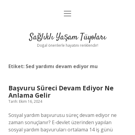
menüyü
Anasayfa
aç
Gizlilik Politikası
Sağlıklı Yaşam Tüyoları
Yasal Uyarı
Doğal önerilerle hayatını renklendir!
Hakkımızda
Etiket:
Sed yardımı devam ediyor mu
Başvuru Süreci Devam Ediyor Ne
Anlama Gelir
Tarih: Ekim 16, 2024
Sosyal yardım başvurusu süreç devam ediyor ne
zaman sonuçlanır? E-devlet üzerinden yapılan
sosyal yardım başvuruları ortalama 14 iş günü