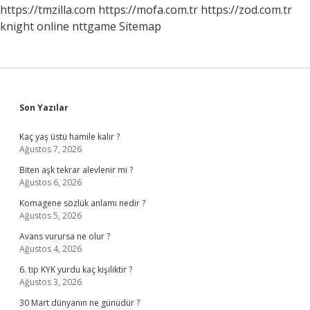
Anlama
https://tmzilla.com
https://mofa.com.tr
https://zod.com.tr
Gelir
knight online
nttgame
Sitemap
Sidebar
Son Yazılar
Kaç yaş üstü hamile kalır ?
Ağustos 7, 2026
Biten aşk tekrar alevlenir mi ?
Ağustos 6, 2026
Komagene sözlük anlamı nedir ?
Ağustos 5, 2026
Avans vurursa ne olur ?
Ağustos 4, 2026
6. tip KYK yurdu kaç kişiliktir ?
Ağustos 3, 2026
30 Mart dünyanın ne günüdür ?