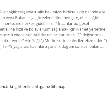
e sağlık çalışanları, aile hekimiyle birlikte ekip halinde aile
şan veya Bakanlıkça görevlendirilen hemşire, ebe, sağlık
ğı merkezine herkes gidebilir mi? İnsanlar bölgesel
metlerine hızlı ve kolay erişim sağlamak için ikamet yerlerine
ı tercih edebilirler. Acil durumlar haricinde, GP değiştirmek
ler verilir? Aile Sağlığı Merkezlerinde Verilen Hizmetler 1)
. 3) 15-49 yaş arası kadınlara yönelik doğum sonrası bakım.…
com.tr
knight online
nttgame
Sitemap