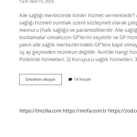
Tarih: Ekim 15, 2024
Aile sağlığı merkezinde kimler hizmet vermektedir? Ail
sağlığı hizmeti sunmak üzere sözleşmeli olarak çalı
memuru (halk sağlığı) ve paramediklerdir. Aile sağlı
kısıtlamalar olmaksızın GP’lerini seçebilir ve GP hiz
yakın aile sağlık merkezlerindeki GP’lere kayıt olmay
üç ay geçmeden mümkün değildir. Asm’de hangi hizmet
Poliklinik hizmetleri. 2) Koruyucu sağlık hizmetleri
Aile
Devamını okuyun
14 Yorum
Sağlığı
Merkezi
Kimlere
Hizmet
Veriyor
https://tmzilla.com
https://mofa.com.tr
https://zod.