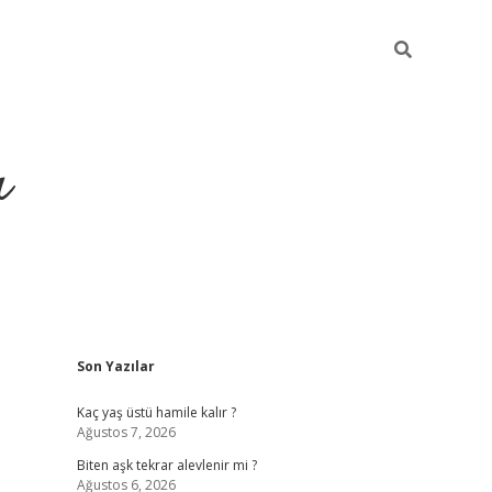
ı
Sidebar
Son Yazılar
vdcasino giriş
Kaç yaş üstü hamile kalır ?
Ağustos 7, 2026
Biten aşk tekrar alevlenir mi ?
Ağustos 6, 2026