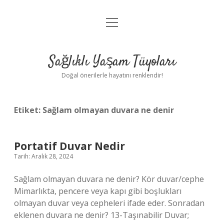
menüyü
Anasayfa
aç
Gizlilik Politikası
Sağlıklı Yaşam Tüyoları
Yasal Uyarı
Doğal önerilerle hayatını renklendir!
Hakkımızda
Etiket:
Sağlam olmayan duvara ne denir
Portatif Duvar Nedir
Tarih: Aralık 28, 2024
Sağlam olmayan duvara ne denir? Kör duvar/cephe
Mimarlıkta, pencere veya kapı gibi boşlukları
olmayan duvar veya cepheleri ifade eder. Sonradan
eklenen duvara ne denir? 13-Taşınabilir Duvar;