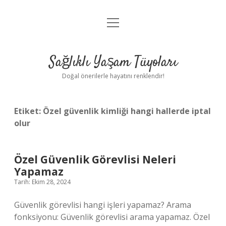
menüyü
Anasayfa
aç
Gizlilik Politikası
Sağlıklı Yaşam Tüyoları
Yasal Uyarı
Doğal önerilerle hayatını renklendir!
Hakkımızda
Etiket:
Özel güvenlik kimliği hangi hallerde iptal
olur
Özel Güvenlik Görevlisi Neleri
Yapamaz
Tarih: Ekim 28, 2024
Güvenlik görevlisi hangi işleri yapamaz? Arama
fonksiyonu: Güvenlik görevlisi arama yapamaz. Özel