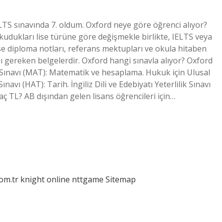
LTS sınavında 7. oldum. Oxford neye göre öğrenci alıyor?
okudukları lise türüne göre değişmekle birlikte, IELTS veya
ise diploma notları, referans mektupları ve okula hitaben
 gereken belgelerdir. Oxford hangi sınavla alıyor? Oxford
lik Sınavı (MAT): Matematik ve hesaplama. Hukuk için Ulusal
ınavı (HAT): Tarih. İngiliz Dili ve Edebiyatı Yeterlilik Sınavı
 kaç TL? AB dışından gelen lisans öğrencileri için…
com.tr
knight online
nttgame
Sitemap