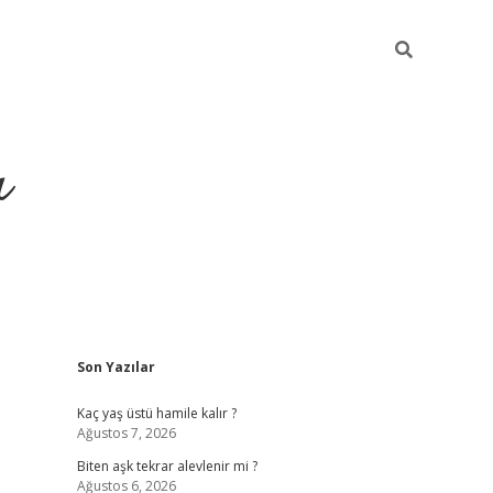
ı
Sidebar
Son Yazılar
vdcasino giriş
Kaç yaş üstü hamile kalır ?
Ağustos 7, 2026
Biten aşk tekrar alevlenir mi ?
Ağustos 6, 2026