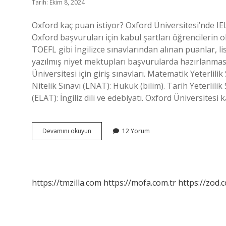
Tarih: Ekim 8, 2024
Oxford kaç puan istiyor? Oxford Üniversitesi’nde IE
Oxford başvuruları için kabul şartları öğrencilerin 
TOEFL gibi İngilizce sınavlarından alınan puanlar, l
yazılmış niyet mektupları başvurularda hazırlanması
Üniversitesi için giriş sınavları. Matematik Yeterli
Nitelik Sınavı (LNAT): Hukuk (bilim). Tarih Yeterlilik S
(ELAT): İngiliz dili ve edebiyatı. Oxford Üniversitesi
Oxford
Devamını okuyun
12 Yorum
Üniversitesine
Kaç
Puanla
Girilir
https://tmzilla.com
https://mofa.com.tr
https://zod.