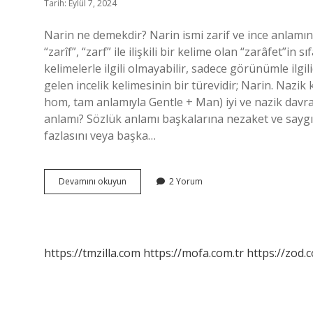
Tarih: Eylül 7, 2024
Narin ne demekdir? Narin ismi zarif ve ince anlamı
“zarîf”, “zarf” ile ilişkili bir kelime olan “zarâfet”in
kelimelerle ilgili olmayabilir, sadece görünümle ilgili
gelen incelik kelimesinin bir türevidir; Narin. Nazi
hom, tam anlamıyla Gentle + Man) iyi ve nazik davranı
anlamı? Sözlük anlamı başkalarına nezaket ve saygı
fazlasını veya başka…
Narin
Devamını okuyun
2 Yorum
Ve
Nazik
Ne
Demek
https://tmzilla.com
https://mofa.com.tr
https://zod.