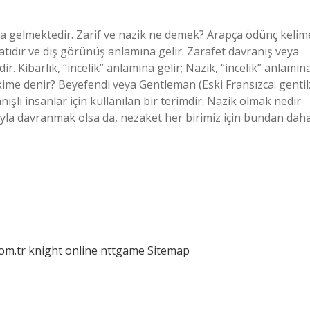
na gelmektedir. Zarif ve nazik ne demek? Arapça ödünç kelim
 sıfatıdır ve dış görünüş anlamına gelir. Zarafet davranış veya
dir. Kibarlık, “incelik” anlamına gelir; Nazik, “incelik” anlamın
k kime denir? Beyefendi veya Gentleman (Eski Fransızca: gentil
şlı insanlar için kullanılan bir terimdir. Nazik olmak nedir
yla davranmak olsa da, nezaket her birimiz için bundan dah
com.tr
knight online
nttgame
Sitemap