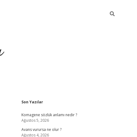
ı
Sidebar
Son Yazılar
vdcasino giriş
Komagene sözlük anlamı nedir ?
Ağustos 5, 2026
Avans vurursa ne olur ?
Ağustos 4, 2026