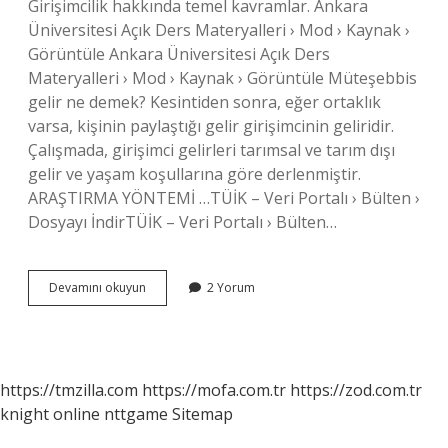
Girişimcilik hakkında temel kavramlar. Ankara
Üniversitesi Açık Ders Materyalleri › Mod › Kaynak ›
Görüntüle Ankara Üniversitesi Açık Ders
Materyalleri › Mod › Kaynak › Görüntüle Müteşebbis
gelir ne demek? Kesintiden sonra, eğer ortaklık
varsa, kişinin paylaştığı gelir girişimcinin geliridir.
Çalışmada, girişimci gelirleri tarımsal ve tarım dışı
gelir ve yaşam koşullarına göre derlenmiştir.
ARAŞTIRMA YÖNTEMİ …TÜİK – Veri Portalı › Bülten ›
Dosyayı İndirTÜİK – Veri Portalı › Bülten…
Müteşebbis
Devamını okuyun
2 Yorum
Olmak
Ne
Demek
https://tmzilla.com
https://mofa.com.tr
https://zod.com.tr
knight online
nttgame
Sitemap