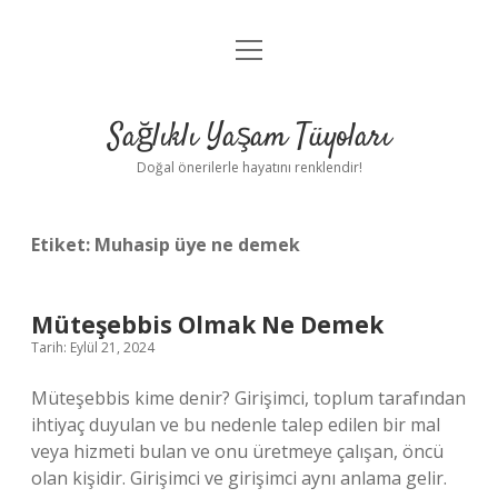
menüyü
Anasayfa
aç
Gizlilik Politikası
Sağlıklı Yaşam Tüyoları
Yasal Uyarı
Doğal önerilerle hayatını renklendir!
Hakkımızda
Etiket:
Muhasip üye ne demek
Müteşebbis Olmak Ne Demek
Tarih: Eylül 21, 2024
Müteşebbis kime denir? Girişimci, toplum tarafından
ihtiyaç duyulan ve bu nedenle talep edilen bir mal
veya hizmeti bulan ve onu üretmeye çalışan, öncü
olan kişidir. Girişimci ve girişimci aynı anlama gelir.