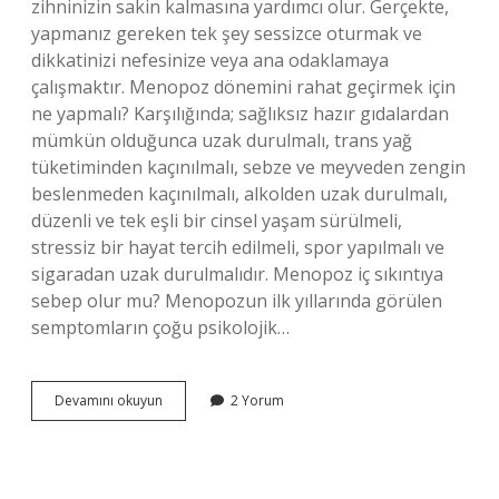
zihninizin sakin kalmasına yardımcı olur. Gerçekte,
yapmanız gereken tek şey sessizce oturmak ve
dikkatinizi nefesinize veya ana odaklamaya
çalışmaktır. Menopoz dönemini rahat geçirmek için
ne yapmalı? Karşılığında; sağlıksız hazır gıdalardan
mümkün olduğunca uzak durulmalı, trans yağ
tüketiminden kaçınılmalı, sebze ve meyveden zengin
beslenmeden kaçınılmalı, alkolden uzak durulmalı,
düzenli ve tek eşli bir cinsel yaşam sürülmeli,
stressiz bir hayat tercih edilmeli, spor yapılmalı ve
sigaradan uzak durulmalıdır. Menopoz iç sıkıntıya
sebep olur mu? Menopozun ilk yıllarında görülen
semptomların çoğu psikolojik…
Menopoz
Devamını okuyun
2 Yorum
Stresine
Ne
Iyi
Gelir