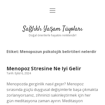
menüyü
Anasayfa
aç
Gizlilik Politikası
Sağlıklı Yaşam Tüyoları
Yasal Uyarı
Doğal önerilerle hayatını renklendir!
Hakkımızda
Etiket:
Menopozun psikolojik belirtileri nelerdir
Menopoz Stresine Ne Iyi Gelir
Tarih: Eylül 6, 2024
Menopozda gerginlik nasıl geçer? Menopoz
sırasında güçlü duygusal değişimlerle başa çıkmakta
zorlanıyorsanız, zihninizi sakinleştirmek için her
gün meditasyona zaman ayırın. Meditasyon