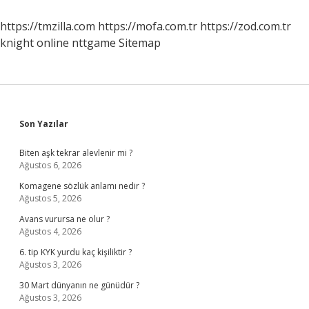
Gelir
https://tmzilla.com
https://mofa.com.tr
https://zod.com.tr
knight online
nttgame
Sitemap
Sidebar
Son Yazılar
Biten aşk tekrar alevlenir mi ?
Ağustos 6, 2026
Komagene sözlük anlamı nedir ?
Ağustos 5, 2026
Avans vurursa ne olur ?
Ağustos 4, 2026
6. tip KYK yurdu kaç kişiliktir ?
Ağustos 3, 2026
30 Mart dünyanın ne günüdür ?
Ağustos 3, 2026