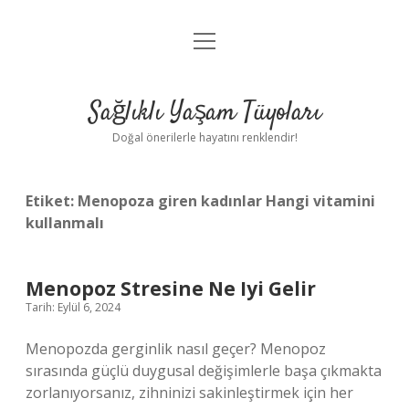
menüyü
Anasayfa
aç
Gizlilik Politikası
Sağlıklı Yaşam Tüyoları
Yasal Uyarı
Doğal önerilerle hayatını renklendir!
Hakkımızda
Etiket:
Menopoza giren kadınlar Hangi vitamini
kullanmalı
Menopoz Stresine Ne Iyi Gelir
Tarih: Eylül 6, 2024
Menopozda gerginlik nasıl geçer? Menopoz
sırasında güçlü duygusal değişimlerle başa çıkmakta
zorlanıyorsanız, zihninizi sakinleştirmek için her