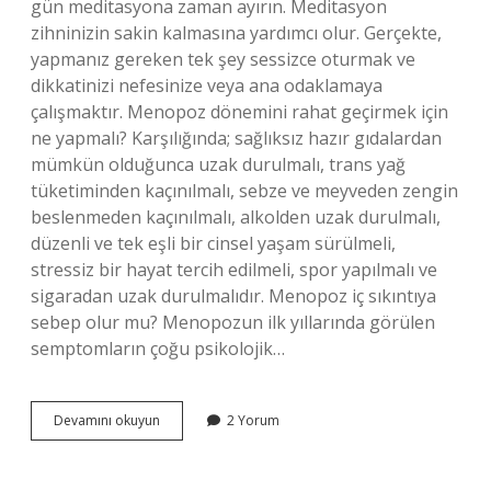
gün meditasyona zaman ayırın. Meditasyon
zihninizin sakin kalmasına yardımcı olur. Gerçekte,
yapmanız gereken tek şey sessizce oturmak ve
dikkatinizi nefesinize veya ana odaklamaya
çalışmaktır. Menopoz dönemini rahat geçirmek için
ne yapmalı? Karşılığında; sağlıksız hazır gıdalardan
mümkün olduğunca uzak durulmalı, trans yağ
tüketiminden kaçınılmalı, sebze ve meyveden zengin
beslenmeden kaçınılmalı, alkolden uzak durulmalı,
düzenli ve tek eşli bir cinsel yaşam sürülmeli,
stressiz bir hayat tercih edilmeli, spor yapılmalı ve
sigaradan uzak durulmalıdır. Menopoz iç sıkıntıya
sebep olur mu? Menopozun ilk yıllarında görülen
semptomların çoğu psikolojik…
Menopoz
Devamını okuyun
2 Yorum
Stresine
Ne
Iyi