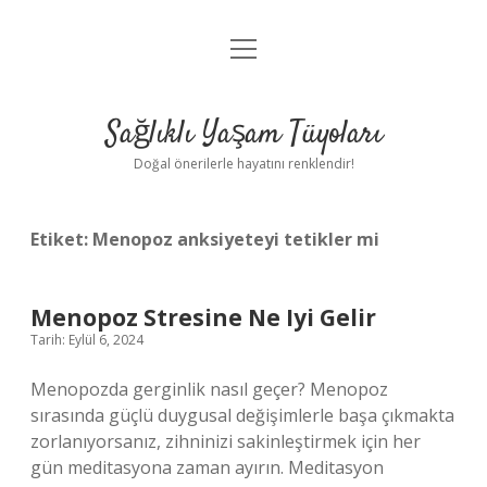
menüyü
Anasayfa
aç
Gizlilik Politikası
Sağlıklı Yaşam Tüyoları
Yasal Uyarı
Doğal önerilerle hayatını renklendir!
Hakkımızda
Etiket:
Menopoz anksiyeteyi tetikler mi
Menopoz Stresine Ne Iyi Gelir
Tarih: Eylül 6, 2024
Menopozda gerginlik nasıl geçer? Menopoz
sırasında güçlü duygusal değişimlerle başa çıkmakta
zorlanıyorsanız, zihninizi sakinleştirmek için her
gün meditasyona zaman ayırın. Meditasyon