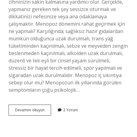
zihninizin sakin kalmasına yardımcı olur. Gerçekte,
yapmanız gereken tek şey sessizce oturmak ve
dikkatinizi nefesinize veya ana odaklamaya
çalışmaktır. Menopoz dönemini rahat geçirmek için
ne yapmalı? Karşılığında; sağlıksız hazır gıdalardan
mümkün olduğunca uzak durulmalı, trans yağ
tüketiminden kaçınılmalı, sebze ve meyveden zengin
beslenmeden kaçınılmalı, alkolden uzak durulmalı,
düzenli ve tek eşli bir cinsel yaşam sürülmeli,
stressiz bir hayat tercih edilmeli, spor yapılmalı ve
sigaradan uzak durulmalıdır. Menopoz iç sıkıntıya
sebep olur mu? Menopozun ilk yıllarında görülen
semptomların çoğu psikolojik…
Menopoz
Devamını okuyun
2 Yorum
Stresine
Ne
Iyi
Gelir