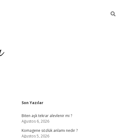
ı
Sidebar
Son Yazılar
vdcasino giriş
Biten aşk tekrar alevlenir mi ?
Ağustos 6, 2026
Komagene sözlük anlamı nedir ?
Ağustos 5, 2026