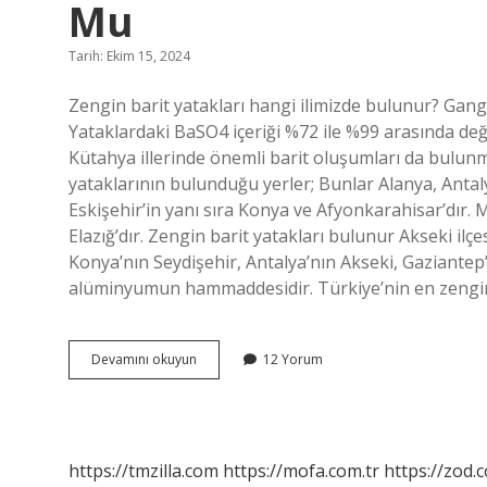
Mu
Tarih: Ekim 15, 2024
Zengin barit yatakları hangi ilimizde bulunur? Gang 
Yataklardaki BaSO4 içeriği %72 ile %99 arasında değ
Kütahya illerinde önemli barit oluşumları da bulunm
yataklarının bulunduğu yerler; Bunlar Alanya, Anta
Eskişehir’in yanı sıra Konya ve Afyonkarahisar’dır. M
Elazığ’dır. Zengin barit yatakları bulunur Akseki ilçe
Konya’nın Seydişehir, Antalya’nın Akseki, Gaziantep’i
alüminyumun hammaddesidir. Türkiye’nin en zengin
Antalyada
Devamını okuyun
12 Yorum
Zengin
Barit
Yatakları
Bulunur
Mu
https://tmzilla.com
https://mofa.com.tr
https://zod.