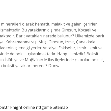
mineralleri olarak hematit, malakit ve galen içerirler.
işmektedir. Bu yatakların dışında Giresun, Kocaeli ve
aktadır. Barit yatakları nerede bulunur? Ülkemizde barit
lya, Kahramanmaraş, Muş, Giresun, İzmit, Çanakkale,
adenin işlendiği yerler Antalya, Eskisehir, İzmir, İzmit ve
sinde de boksit çıkarılmaktadır. Hangi ilimizdir? Boksit.
n İslâhiye ve Muğla’nın Milas ilçelerinde çıkarılan boksit,
 boksit yatakları nerede? Dünya…
com.tr
knight online
nttgame
Sitemap