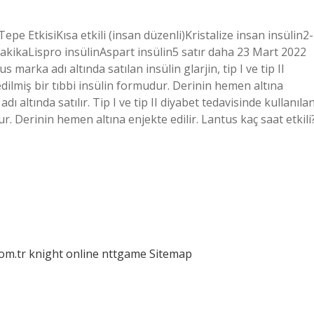
Tepe EtkisiKısa etkili (insan düzenli)Kristalize insan insülin2-
0 dakikaLispro insülinAspart insülin5 satır daha 23 Mart 2022
 marka adı altında satılan insülin glarjin, tip I ve tip II
edilmiş bir tıbbi insülin formudur. Derinin hemen altına
dı altında satılır. Tip I ve tip II diyabet tedavisinde kullanıla
ur. Derinin hemen altına enjekte edilir. Lantus kaç saat etkili
com.tr
knight online
nttgame
Sitemap