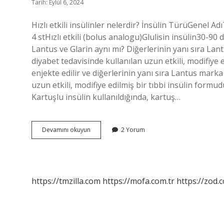
Tarih: Eylül 6, 2024
Hızlı etkili insülinler nelerdir? İnsülin TürüGenel Adı
4 stHızlı etkili (bolus analogu)Glulisin insülin30-9
Lantus ve Glarin aynı mı? Diğerlerinin yanı sıra Lantus
diyabet tedavisinde kullanılan uzun etkili, modifiye 
enjekte edilir ve diğerlerinin yanı sıra Lantus marka a
uzun etkili, modifiye edilmiş bir tıbbi insülin formud
Kartuşlu insülin kullanıldığında, kartuş…
Hızlı
Devamını okuyun
2 Yorum
Etkili
Insülin
Nedir
https://tmzilla.com
https://mofa.com.tr
https://zod.