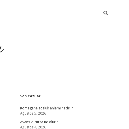
ı
Sidebar
Son Yazılar
vdcasino giriş
Komagene sözlük anlamı nedir ?
Ağustos 5, 2026
Avans vurursa ne olur ?
Ağustos 4, 2026