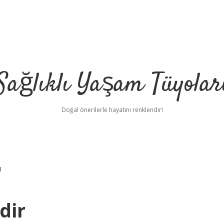
Sağlıklı Yaşam Tüyolar
Doğal önerilerle hayatını renklendir!
ı
edir