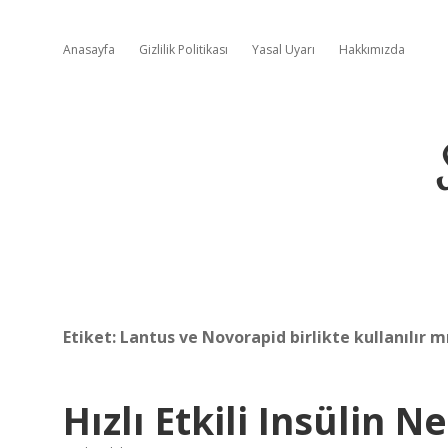
Anasayfa
Gizlilik Politikası
Yasal Uyarı
Hakkımızda
Etiket:
Lantus ve Novorapid birlikte kullanılır m
Hızlı Etkili Insülin N