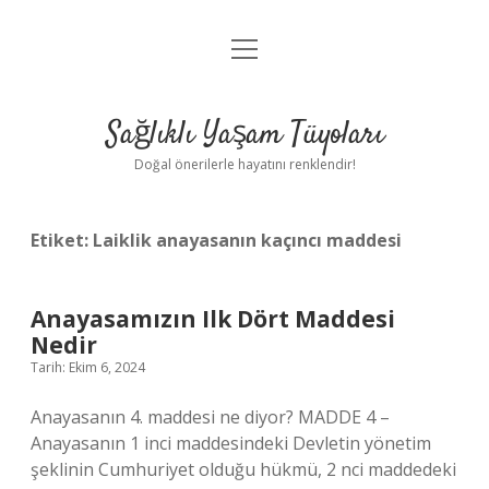
menüyü
Anasayfa
aç
Gizlilik Politikası
Sağlıklı Yaşam Tüyoları
Yasal Uyarı
Doğal önerilerle hayatını renklendir!
Hakkımızda
Etiket:
Laiklik anayasanın kaçıncı maddesi
Anayasamızın Ilk Dört Maddesi
Nedir
Tarih: Ekim 6, 2024
Anayasanın 4. maddesi ne diyor? MADDE 4 –
Anayasanın 1 inci maddesindeki Devletin yönetim
şeklinin Cumhuriyet olduğu hükmü, 2 nci maddedeki