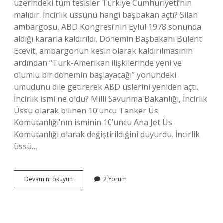
üzerindeki tüm tesisler Türkiye Cumhuriyeti’nin
malıdır. İncirlik üssünü hangi başbakan açtı? Silah
ambargosu, ABD Kongresi’nin Eylül 1978 sonunda
aldığı kararla kaldırıldı. Dönemin Başbakanı Bülent
Ecevit, ambargonun kesin olarak kaldırılmasının
ardından “Türk-Amerikan ilişkilerinde yeni ve
olumlu bir dönemin başlayacağı” yönündeki
umudunu dile getirerek ABD üslerini yeniden açtı.
İncirlik ismi ne oldu? Milli Savunma Bakanlığı, İncirlik
Üssü olarak bilinen 10’uncu Tanker Üs
Komutanlığı’nın isminin 10’uncu Ana Jet Üs
Komutanlığı olarak değiştirildiğini duyurdu. İncirlik
üssü…
Incirlik
Devamını okuyun
2 Yorum
Üssü
Şu
An
Kimin