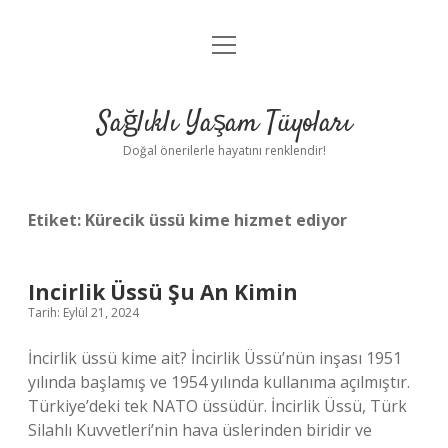
menüyü
Anasayfa
aç
Gizlilik Politikası
Sağlıklı Yaşam Tüyoları
Yasal Uyarı
Doğal önerilerle hayatını renklendir!
Hakkımızda
Etiket:
Kürecik üssü kime hizmet ediyor
Incirlik Üssü Şu An Kimin
Tarih: Eylül 21, 2024
İncirlik üssü kime ait? İncirlik Üssü’nün inşası 1951
yılında başlamış ve 1954 yılında kullanıma açılmıştır.
Türkiye’deki tek NATO üssüdür. İncirlik Üssü, Türk
Silahlı Kuvvetleri’nin hava üslerinden biridir ve