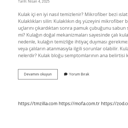
Tarih: Nisan 4, 2025
Kulak içi en iyi nasıl temizlenir? Mikrofiber bezi ısl
Kulaklıkları silin: Kulaklıkın dış yüzeyini mikrofiber 
uçlarını çıkardıktan sonra pamuk çubuğunu sabun suy
mi? Kulağın doğal mekanizmaları sayesinde çalı kula
nedenle, kulağın temizliğe ihtiyaç duyması gerekmez
veya çalıların atanmasıyla ilgili sorunlar olabilir. Kul
nelerdir? Kulak bloğu semptomlarının ana belirtisi k
Kulak
Devamını okuyun
Yorum Bırak
En
Sağlıklı
Nasıl
Temizlenir
https://tmzilla.com
https://mofa.com.tr
https://zod.