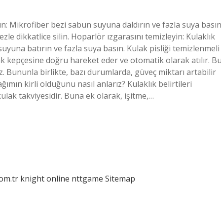
atın: Mikrofiber bezi sabun suyuna daldırın ve fazla suya basın
bezle dikkatlice silin. Hoparlör ızgarasını temizleyin: Kulaklık
una batırın ve fazla suya basın. Kulak pisliği temizlenmeli
k kepçesine doğru hareket eder ve otomatik olarak atılır. B
. Bununla birlikte, bazı durumlarda, güveç miktarı artabilir
ağımın kirli olduğunu nasıl anlarız? Kulaklık belirtileri
ulak takviyesidir. Buna ek olarak, işitme,…
com.tr
knight online
nttgame
Sitemap