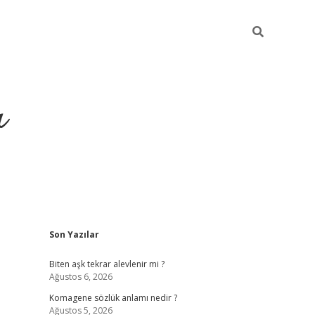
ı
Sidebar
Son Yazılar
vdcasino giriş
Biten aşk tekrar alevlenir mi ?
Ağustos 6, 2026
Komagene sözlük anlamı nedir ?
Ağustos 5, 2026