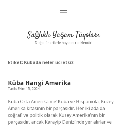
menüyü
Anasayfa
aç
Gizlilik Politikası
Sağlıklı Yaşam Tüyoları
Yasal Uyarı
Doğal önerilerle hayatını renklendir!
Hakkımızda
Etiket:
Kübada neler ücretsiz
Küba Hangi Amerika
Tarih: Ekim 15, 2024
Küba Orta Amerika mı? Küba ve Hispaniola, Kuzey
Amerika kıtasının bir parçasıdır. Her iki ada da
coğrafi ve politik olarak Kuzey Amerika’nın bir
parçasıdır, ancak Karayip Denizi’nde yer alırlar ve