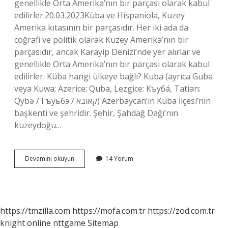
genellikle Orta Amerika’nın bir parçası olarak kabul
edilirler.20.03.2023Küba ve Hispaniola, Kuzey
Amerika kıtasının bir parçasıdır. Her iki ada da
coğrafi ve politik olarak Kuzey Amerika’nın bir
parçasıdır, ancak Karayip Denizi’nde yer alırlar ve
genellikle Orta Amerika’nın bir parçası olarak kabul
edilirler. Küba hangi ülkeye bağlı? Kuba (ayrıca Guba
veya Kuwa; Azerice: Quba, Lezgice: Къуба́, Tatian:
Qybə / Гъуьбэ / קאובּא) Azerbaycan’ın Kuba İlçesi’nin
başkenti ve şehridir. Şehir, Şahdağ Dağı’nın
kuzeydoğu…
Küba
Devamını okuyun
14 Yorum
Hangi
Amerika
https://tmzilla.com
https://mofa.com.tr
https://zod.com.tr
knight online
nttgame
Sitemap