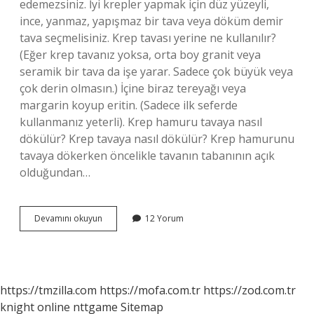
edemezsiniz. İyi krepler yapmak için düz yüzeyli,
ince, yanmaz, yapışmaz bir tava veya döküm demir
tava seçmelisiniz. Krep tavası yerine ne kullanılır?
(Eğer krep tavanız yoksa, orta boy granit veya
seramik bir tava da işe yarar. Sadece çok büyük veya
çok derin olmasın.) İçine biraz tereyağı veya
margarin koyup eritin. (Sadece ilk seferde
kullanmanız yeterli). Krep hamuru tavaya nasıl
dökülür? Krep tavaya nasıl dökülür? Krep hamurunu
tavaya dökerken öncelikle tavanın tabanının açık
olduğundan…
Teflon
Devamını okuyun
12 Yorum
Tavada
Krep
Yapılır
Mı
https://tmzilla.com
https://mofa.com.tr
https://zod.com.tr
knight online
nttgame
Sitemap