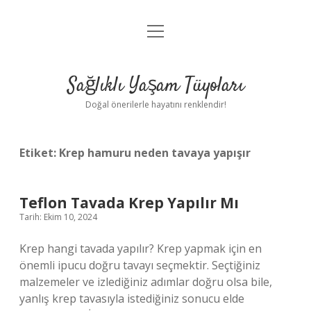
menüyü
Anasayfa
aç
Gizlilik Politikası
Sağlıklı Yaşam Tüyoları
Yasal Uyarı
Doğal önerilerle hayatını renklendir!
Hakkımızda
Etiket:
Krep hamuru neden tavaya yapışır
Teflon Tavada Krep Yapılır Mı
Tarih: Ekim 10, 2024
Krep hangi tavada yapılır? Krep yapmak için en
önemli ipucu doğru tavayı seçmektir. Seçtiğiniz
malzemeler ve izlediğiniz adımlar doğru olsa bile,
yanlış krep tavasıyla istediğiniz sonucu elde