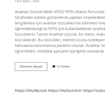
Tarih: Eylül 1, 2024
Anahtar Sözcük Nedir KPSS? KPSS (Kamu Personeli S
tarafından katılım gösterilerek yapılan sınavlardand
sergilemesi için anahtar sözcüklerinin bilinmesi ön
öğrenilebileceği ve KPSS için kullanılabilecek anaht
Sözcüklerin Tanımı Anahtar sözcük, bir metin, mak
sözcüklerdir. Bu sözcükler, metnin özünü özetleye
hafızasına kazınmasına yardımcı olurlar. Anahtar S
öğrenilmesi, öncelikle parçanın içeriğinin okunarak
Anahtar
Devamını okuyun
12 Yorum
sözcük
nedir
kpss
https://tmzilla.com
https://mofa.com.tr
https://zod.