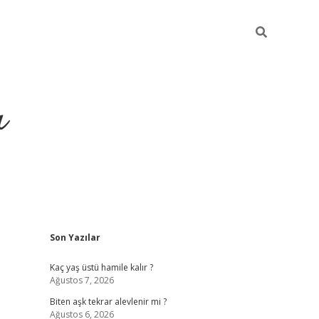
ı
Sidebar
Son Yazılar
vdcasino
Kaç yaş üstü hamile kalır ?
Ağustos 7, 2026
Biten aşk tekrar alevlenir mi ?
Ağustos 6, 2026