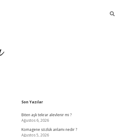
ı
Sidebar
Son Yazılar
vdcasino giriş
Biten aşk tekrar alevlenir mi ?
Ağustos 6, 2026
Komagene sözlük anlamı nedir ?
Ağustos 5, 2026