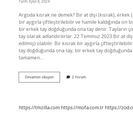
Tarih: Eylül 8, 2024
Argoda kısrak ne demek? Bir at dişi (kısrak), erkek (ay
bir aygırla çiftleştirilebilir ve hamile kaldığında on 
bir erkek tay doğduğunda ona tay denir. Tayların çoğ
tay olarak adlandırılırlar. 22 Temmuz 2023 Bir at dişi
edilmiş) olabilir. Bir kısrak bir aygırla çiftleştirilebi
tay doğduğunda ona tay, bir erkek tay doğduğunda on
tamamen…
Dişi
Devamını okuyun
2 Yorum
Kısrak
Ne
Demek
https://tmzilla.com
https://mofa.com.tr
https://zod.