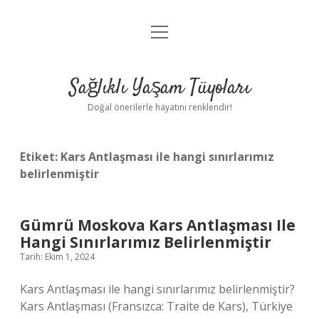
menüyü
Anasayfa
aç
Gizlilik Politikası
Sağlıklı Yaşam Tüyoları
Yasal Uyarı
Doğal önerilerle hayatını renklendir!
Hakkımızda
Etiket:
Kars Antlaşması ile hangi sınırlarımız
belirlenmiştir
Gümrü Moskova Kars Antlaşması Ile
Hangi Sınırlarımız Belirlenmiştir
Tarih: Ekim 1, 2024
Kars Antlaşması ile hangi sınırlarımız belirlenmiştir?
Kars Antlaşması (Fransızca: Traite de Kars), Türkiye