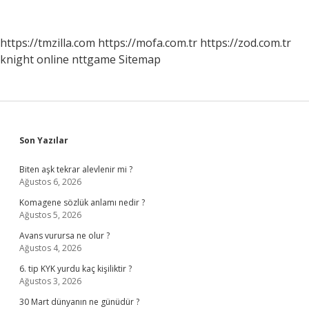
Antlaşması
Ile
Hangi
https://tmzilla.com
https://mofa.com.tr
https://zod.com.tr
Sınırlarımız
knight online
nttgame
Sitemap
Belirlenmiştir
Sidebar
Son Yazılar
Biten aşk tekrar alevlenir mi ?
Ağustos 6, 2026
Komagene sözlük anlamı nedir ?
Ağustos 5, 2026
Avans vurursa ne olur ?
Ağustos 4, 2026
6. tip KYK yurdu kaç kişiliktir ?
Ağustos 3, 2026
30 Mart dünyanın ne günüdür ?