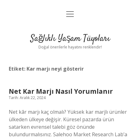
menüyü
Anasayfa
aç
Gizlilik Politikası
Sağlıklı Yaşam Tüyoları
Yasal Uyarı
Doğal önerilerle hayatını renklendir!
Hakkımızda
Etiket:
Kar marjı neyi gösterir
Net Kar Marjı Nasıl Yorumlanır
Tarih: Aralık 22, 2024
Net kâr marjı kaç olmalı? Yüksek kar marjlı ürünler
ülkeden ülkeye değişir. Küresel pazarda ürün
satarken evrensel talebi göz önünde
bulundurmalısınız. Salehoo Market Research Lab’a