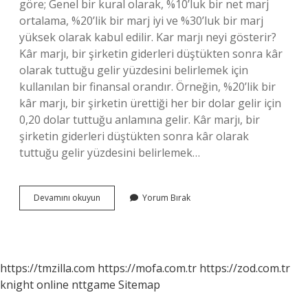
göre; Genel bir kural olarak, %10’luk bir net marj
ortalama, %20’lik bir marj iyi ve %30’luk bir marj
yüksek olarak kabul edilir. Kar marjı neyi gösterir?
Kâr marjı, bir şirketin giderleri düştükten sonra kâr
olarak tuttuğu gelir yüzdesini belirlemek için
kullanılan bir finansal orandır. Örneğin, %20’lik bir
kâr marjı, bir şirketin ürettiği her bir dolar gelir için
0,20 dolar tuttuğu anlamına gelir. Kâr marjı, bir
şirketin giderleri düştükten sonra kâr olarak
tuttuğu gelir yüzdesini belirlemek…
Net
Devamını okuyun
Yorum Bırak
Kar
Marjı
Nasıl
Yorumlanır
https://tmzilla.com
https://mofa.com.tr
https://zod.com.tr
knight online
nttgame
Sitemap