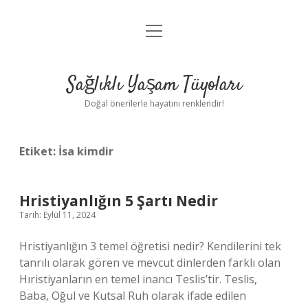
menüyü
Anasayfa
aç
Gizlilik Politikası
Sağlıklı Yaşam Tüyoları
Yasal Uyarı
Doğal önerilerle hayatını renklendir!
Hakkımızda
Etiket:
İsa kimdir
Hristiyanlığın 5 Şartı Nedir
Tarih: Eylül 11, 2024
Hristiyanlığın 3 temel öğretisi nedir? Kendilerini tek
tanrılı olarak gören ve mevcut dinlerden farklı olan
Hıristiyanların en temel inancı Teslis’tir. Teslis,
Baba, Oğul ve Kutsal Ruh olarak ifade edilen