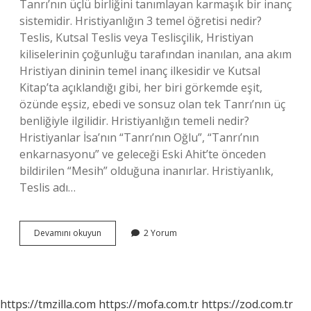
Tanrı’nın üçlü birliğini tanımlayan karmaşık bir inanç
sistemidir. Hristiyanlığın 3 temel öğretisi nedir?
Teslis, Kutsal Teslis veya Teslisçilik, Hristiyan
kiliselerinin çoğunluğu tarafından inanılan, ana akım
Hristiyan dininin temel inanç ilkesidir ve Kutsal
Kitap’ta açıklandığı gibi, her biri görkemde eşit,
özünde eşsiz, ebedi ve sonsuz olan tek Tanrı’nın üç
benliğiyle ilgilidir. Hristiyanlığın temeli nedir?
Hristiyanlar İsa’nın “Tanrı’nın Oğlu”, “Tanrı’nın
enkarnasyonu” ve geleceği Eski Ahit’te önceden
bildirilen “Mesih” olduğuna inanırlar. Hristiyanlık,
Teslis adı…
Hristiyanlığın
Devamını okuyun
2 Yorum
5
Şartı
Nedir
https://tmzilla.com
https://mofa.com.tr
https://zod.com.tr