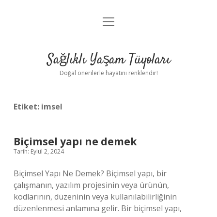
menüyü
Anasayfa
aç
Gizlilik Politikası
Sağlıklı Yaşam Tüyoları
Yasal Uyarı
Doğal önerilerle hayatını renklendir!
Hakkımızda
Etiket:
imsel
Biçimsel yapı ne demek
Tarih: Eylül 2, 2024
Biçimsel Yapı Ne Demek? Biçimsel yapı, bir
çalışmanın, yazılım projesinin veya ürünün,
kodlarının, düzeninin veya kullanılabilirliğinin
düzenlenmesi anlamına gelir. Bir biçimsel yapı,