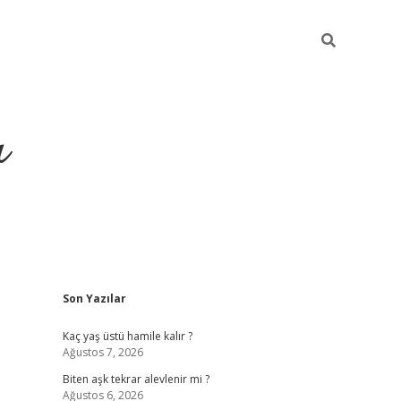
ı
Sidebar
Son Yazılar
vdcasino giriş
Kaç yaş üstü hamile kalır ?
Ağustos 7, 2026
Biten aşk tekrar alevlenir mi ?
Ağustos 6, 2026