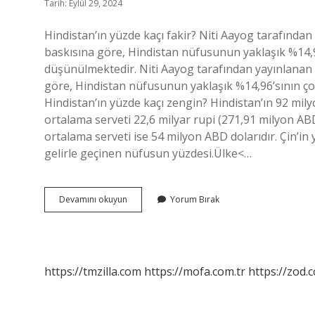
Tarih: Eylül 29, 2024
Hindistan’ın yüzde kaçı fakir? Niti Aayog tarafından
baskısına göre, Hindistan nüfusunun yaklaşık %14,9
düşünülmektedir. Niti Aayog tarafından yayınlanan 
göre, Hindistan nüfusunun yaklaşık %14,96’sının ço
Hindistan’ın yüzde kaçı zengin? Hindistan’ın 92 mil
ortalama serveti 22,6 milyar rupi (271,91 milyon ABD
ortalama serveti ise 54 milyon ABD dolarıdır. Çin’in 
gelirle geçinen nüfusun yüzdesi.Ülke<…
Hindistan
Devamını okuyun
Yorum Bırak
Nüfusunun
Yüzde
Kaçı
Fakir
https://tmzilla.com
https://mofa.com.tr
https://zod.