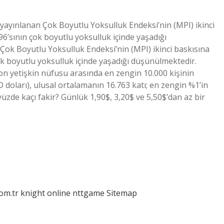
 yayınlanan Çok Boyutlu Yoksulluk Endeksi’nin (MPI) ikinci
6’sının çok boyutlu yoksulluk içinde yaşadığı
Çok Boyutlu Yoksulluk Endeksi’nin (MPI) ikinci baskısına
k boyutlu yoksulluk içinde yaşadığı düşünülmektedir.
yon yetişkin nüfusu arasında en zengin 10.000 kişinin
 doları), ulusal ortalamanın 16.763 katı; en zengin %1’in
yüzde kaçı fakir? Günlük 1,90$, 3,20$ ve 5,50$’dan az bir
com.tr
knight online
nttgame
Sitemap