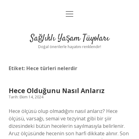
menüyü
Anasayfa
aç
Gizlilik Politikası
Sağlıklı Yaşam Tüyoları
Yasal Uyarı
Doğal önerilerle hayatını renklendir!
Hakkımızda
Etiket:
Hece türleri nelerdir
Hece Olduğunu Nasıl Anlarız
Tarih: Ekim 14, 2024
Hece ölçüsü olup olmadığını nasıl anlarız? Hece
ölçüsü, varsağı, semai ve tezyinat gibi bir şiir
dizesindeki bütün hecelerin sayılmasıyla belirlenir.
Aruz ölçüsünde hecenin son harfi dikkate alınır. Son