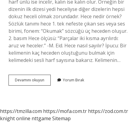
harf ünlü ise incelir, kalın ise kalın olur. Örneğin bir
dizenin ilk dizesi yedi heceliyse diğer dizelerin hepsi
dokuz heceli olmak zorundadır. Hece nedir örnek?
Sözlük tanımı hece 1. tek nefeste çıkan ses veya ses
birimi, fonem: “Okumak” sözcüğü üç heceden oluşur.
2. basım Hece ölçüsü: “Parçalar iki kısma ayrılırdı:
aruz ve heceler.” -M. Eid. Hece nasıl sayılır? İpucu: Bir
kelimenin kaç heceden oluştuğunu bulmak için
kelimedeki sesli harf sayısına bakarız. Kelimenin…
Hece
Devamını okuyun
Yorum Bırak
Olduğunu
Nasıl
Anlarız
https://tmzilla.com
https://mofa.com.tr
https://zod.com.tr
knight online
nttgame
Sitemap