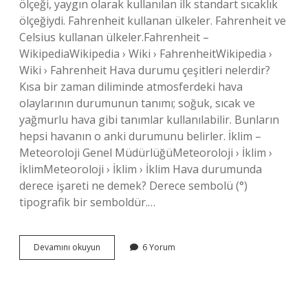
ölçeği, yaygın olarak kullanılan ilk standart sıcaklık
ölçeğiydi. Fahrenheit kullanan ülkeler. Fahrenheit ve
Celsius kullanan ülkeler.Fahrenheit –
WikipediaWikipedia › Wiki › FahrenheitWikipedia ›
Wiki › Fahrenheit Hava durumu çeşitleri nelerdir?
Kısa bir zaman diliminde atmosferdeki hava
olaylarının durumunun tanımı; soğuk, sıcak ve
yağmurlu hava gibi tanımlar kullanılabilir. Bunların
hepsi havanın o anki durumunu belirler. İklim –
Meteoroloji Genel MüdürlüğüMeteoroloji › İklim ›
İklimMeteoroloji › İklim › İklim Hava durumunda
derece işareti ne demek? Derece sembolü (°)
tipografik bir semboldür.…
Hava
Devamını okuyun
6 Yorum
Durumunda
Sc
Ne
Demek