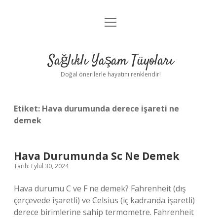
menüyü
Anasayfa
aç
Gizlilik Politikası
Sağlıklı Yaşam Tüyoları
Yasal Uyarı
Doğal önerilerle hayatını renklendir!
Hakkımızda
Etiket:
Hava durumunda derece işareti ne
demek
Hava Durumunda Sc Ne Demek
Tarih: Eylül 30, 2024
Hava durumu C ve F ne demek? Fahrenheit (dış
çerçevede işaretli) ve Celsius (iç kadranda işaretli)
derece birimlerine sahip termometre. Fahrenheit