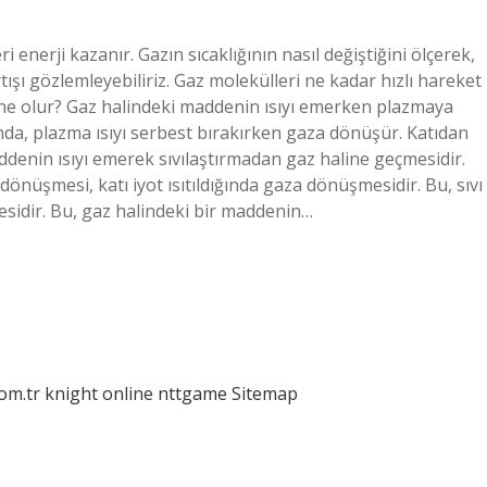
ri enerji kazanır. Gazın sıcaklığının nasıl değiştiğini ölçerek,
ışı gözlemleyebiliriz. Gaz molekülleri ne kadar hızlı hareket
sa ne olur? Gaz halindeki maddenin ısıyı emerken plazmaya
a, plazma ısıyı serbest bırakırken gaza dönüşür. Katıdan
maddenin ısıyı emerek sıvılaştırmadan gaz haline geçmesidir.
nüşmesi, katı iyot ısıtıldığında gaza dönüşmesidir. Bu, sıvı
esidir. Bu, gaz halindeki bir maddenin…
com.tr
knight online
nttgame
Sitemap