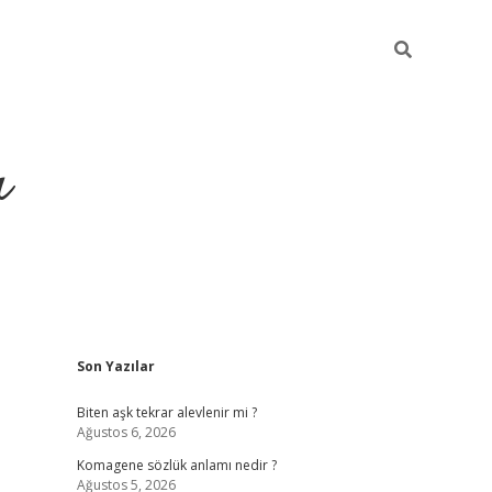
ı
Sidebar
Son Yazılar
vdcasino
Biten aşk tekrar alevlenir mi ?
Ağustos 6, 2026
Komagene sözlük anlamı nedir ?
Ağustos 5, 2026