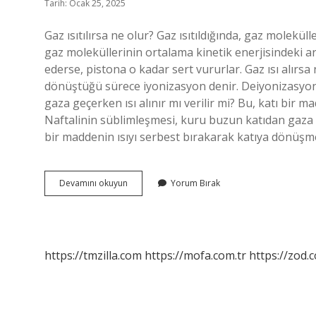
Tarih: Ocak 25, 2025
Gaz ısıtılırsa ne olur? Gaz ısıtıldığında, gaz molekülle
gaz moleküllerinin ortalama kinetik enerjisindeki art
ederse, pistona o kadar sert vururlar. Gaz ısı alır
dönüştüğü sürece iyonizasyon denir. Deiyonizasyond
gaza geçerken ısı alınır mı verilir mi? Bu, katı bir 
Naftalinin süblimleşmesi, kuru buzun katıdan gaza dö
bir maddenin ısıyı serbest bırakarak katıya dönüşm
Gaza
Devamını okuyun
Yorum Bırak
Isı
Verilirse
Ne
Olur
https://tmzilla.com
https://mofa.com.tr
https://zod.