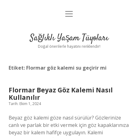
menüyü
Anasayfa
aç
Gizlilik Politikası
Sağlıklı Yaşam Tüyoları
Yasal Uyarı
Doğal önerilerle hayatını renklendir!
Hakkımızda
Etiket:
Flormar göz kalemi su geçirir mi
Flormar Beyaz Göz Kalemi Nasıl
Kullanılır
Tarih: Ekim 1, 2024
Beyaz göz kalemi göze nasıl sürülür? Gözlerinize
canlı ve parlak bir etki vermek için göz kapaklarınıza
beyaz bir kalem hafifçe uygulayın. Kalemi