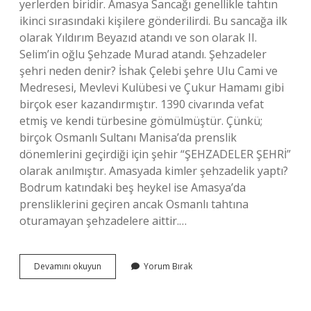
yerlerden biridir. Amasya Sancağı genellikle tahtın
ikinci sırasındaki kişilere gönderilirdi. Bu sancağa ilk
olarak Yıldırım Beyazıd atandı ve son olarak II.
Selim’in oğlu Şehzade Murad atandı. Şehzadeler
şehri neden denir? İshak Çelebi şehre Ulu Cami ve
Medresesi, Mevlevi Kulübesi ve Çukur Hamamı gibi
birçok eser kazandırmıştır. 1390 civarında vefat
etmiş ve kendi türbesine gömülmüştür. Çünkü;
birçok Osmanlı Sultanı Manisa’da prenslik
dönemlerini geçirdiği için şehir “ŞEHZADELER ŞEHRİ”
olarak anılmıştır. Amasyada kimler şehzadelik yaptı?
Bodrum katındaki beş heykel ise Amasya’da
prensliklerini geçiren ancak Osmanlı tahtına
oturamayan şehzadelere aittir.…
Amasya
Devamını okuyun
Yorum Bırak
Neden
Şehzadeler
Şehri