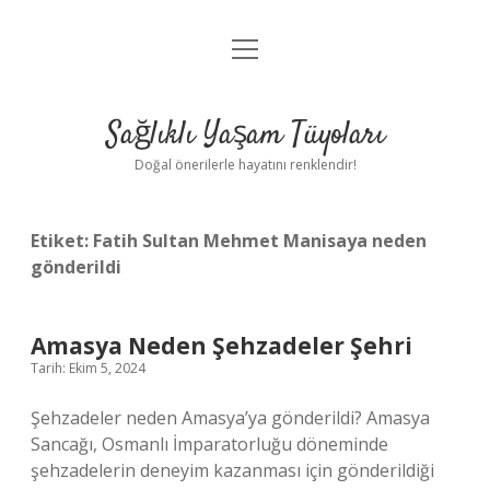
menüyü
Anasayfa
aç
Gizlilik Politikası
Sağlıklı Yaşam Tüyoları
Yasal Uyarı
Doğal önerilerle hayatını renklendir!
Hakkımızda
Etiket:
Fatih Sultan Mehmet Manisaya neden
gönderildi
Amasya Neden Şehzadeler Şehri
Tarih: Ekim 5, 2024
Şehzadeler neden Amasya’ya gönderildi? Amasya
Sancağı, Osmanlı İmparatorluğu döneminde
şehzadelerin deneyim kazanması için gönderildiği