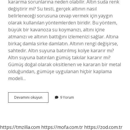
kararma sorunlarına neden olabilir. Altın suda renk
değiştirir mi? Su testi, gerçek altının nasıl
belirleneceği sorusuna cevap vermek için yaygın
olarak kullanılan yöntemlerden biridir. Bu yöntem,
büyük bir kavanoza su koymanızı, altını içine
atmanızı ve altının battığını izlemenizi sağlar. Altına
birkaç damla sirke damlatın. Altının rengi değişirse,
sahtedir. Altın suyuna batırılmış kolye kararır mı?
Altın suyuna batırılan gümüş takılar kararır mı?
Gümüş doğal olarak oksitlenen ve kararan bir metal
olduğundan, gümüşe uygulanan hiçbir kaplama
modeli…
Altın
Devamını okuyun
9 Yorum
Su
Değince
Kararır
Mı
https://tmzilla.com
https://mofa.com.tr
https://zod.com.tr