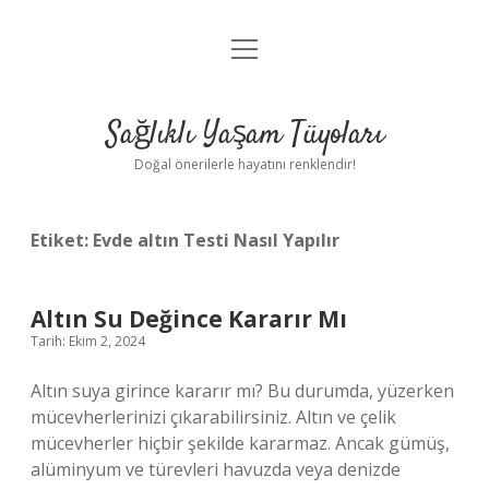
menüyü
Anasayfa
aç
Gizlilik Politikası
Sağlıklı Yaşam Tüyoları
Yasal Uyarı
Doğal önerilerle hayatını renklendir!
Hakkımızda
Etiket:
Evde altın Testi Nasıl Yapılır
Altın Su Değince Kararır Mı
Tarih: Ekim 2, 2024
Altın suya girince kararır mı? Bu durumda, yüzerken
mücevherlerinizi çıkarabilirsiniz. Altın ve çelik
mücevherler hiçbir şekilde kararmaz. Ancak gümüş,
alüminyum ve türevleri havuzda veya denizde