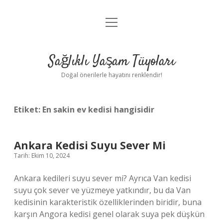
menüyü
Anasayfa
aç
Gizlilik Politikası
Sağlıklı Yaşam Tüyoları
Yasal Uyarı
Doğal önerilerle hayatını renklendir!
Hakkımızda
Etiket:
En sakin ev kedisi hangisidir
Ankara Kedisi Suyu Sever Mi
Tarih: Ekim 10, 2024
Ankara kedileri suyu sever mi? Ayrıca Van kedisi
suyu çok sever ve yüzmeye yatkındır, bu da Van
kedisinin karakteristik özelliklerinden biridir, buna
karşın Angora kedisi genel olarak suya pek düşkün