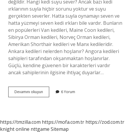
değildir. Hangi kedi suyu sever? Ancak bazı kedi
ırklarının suyla hiçbir sorunu yoktur ve suyu
gerçekten severler. Hatta suyla oynamayı seven ve
hatta yüzmeyi seven kedi ırkları bile vardır. Bunların
en popülerleri Van kedileri, Maine Coon kedileri,
Sibirya Orman kedileri, Norveç Orman kedileri,
Amerikan Shorthair kedileri ve Manx kedileridir.
Ankara kedileri nelerden hoşlanır? Angora kedileri
sahipleri tarafından okşanmaktan hoşlanırlar.
Güçlü, kendine güvenen bir karakterleri vardır
ancak sahiplerinin ilgisine ihtiyaç duyarlar…
Ankara
Devamını okuyun
6 Yorum
Kedisi
Suyu
Sever
Mi
https://tmzilla.com
https://mofa.com.tr
https://zod.com.tr
knight online
nttgame
Sitemap