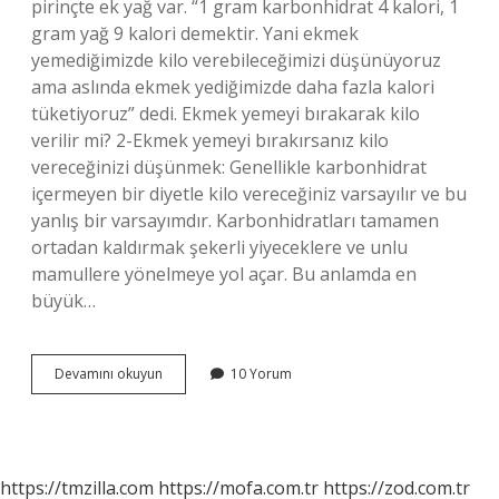
pirinçte ek yağ var. “1 gram karbonhidrat 4 kalori, 1
gram yağ 9 kalori demektir. Yani ekmek
yemediğimizde kilo verebileceğimizi düşünüyoruz
ama aslında ekmek yediğimizde daha fazla kalori
tüketiyoruz” dedi. Ekmek yemeyi bırakarak kilo
verilir mi? 2-Ekmek yemeyi bırakırsanız kilo
vereceğinizi düşünmek: Genellikle karbonhidrat
içermeyen bir diyetle kilo vereceğiniz varsayılır ve bu
yanlış bir varsayımdır. Karbonhidratları tamamen
ortadan kaldırmak şekerli yiyeceklere ve unlu
mamullere yönelmeye yol açar. Bu anlamda en
büyük…
Ekmeği
Devamını okuyun
10 Yorum
Azaltmak
Kilo
Verdirir
Mi
https://tmzilla.com
https://mofa.com.tr
https://zod.com.tr