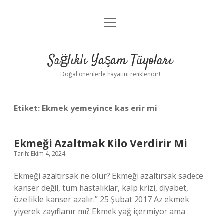
menüyü
Anasayfa
aç
Gizlilik Politikası
Sağlıklı Yaşam Tüyoları
Yasal Uyarı
Doğal önerilerle hayatını renklendir!
Hakkımızda
Etiket:
Ekmek yemeyince kas erir mi
Ekmeği Azaltmak Kilo Verdirir Mi
Tarih: Ekim 4, 2024
Ekmeği azaltırsak ne olur? Ekmeği azaltırsak sadece
kanser değil, tüm hastalıklar, kalp krizi, diyabet,
özellikle kanser azalır.” 25 Şubat 2017 Az ekmek
yiyerek zayıflanır mı? Ekmek yağ içermiyor ama