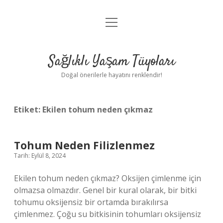
menüyü
Anasayfa
aç
Gizlilik Politikası
Sağlıklı Yaşam Tüyoları
Yasal Uyarı
Doğal önerilerle hayatını renklendir!
Hakkımızda
Etiket:
Ekilen tohum neden çıkmaz
Tohum Neden Filizlenmez
Tarih: Eylül 8, 2024
Ekilen tohum neden çıkmaz? Oksijen çimlenme için
olmazsa olmazdır. Genel bir kural olarak, bir bitki
tohumu oksijensiz bir ortamda bırakılırsa
çimlenmez. Çoğu su bitkisinin tohumları oksijensiz