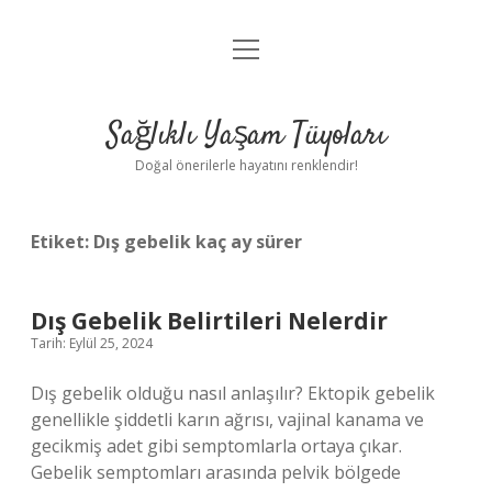
menüyü
Anasayfa
aç
Gizlilik Politikası
Sağlıklı Yaşam Tüyoları
Yasal Uyarı
Doğal önerilerle hayatını renklendir!
Hakkımızda
Etiket:
Dış gebelik kaç ay sürer
Dış Gebelik Belirtileri Nelerdir
Tarih: Eylül 25, 2024
Dış gebelik olduğu nasıl anlaşılır? Ektopik gebelik
genellikle şiddetli karın ağrısı, vajinal kanama ve
gecikmiş adet gibi semptomlarla ortaya çıkar.
Gebelik semptomları arasında pelvik bölgede