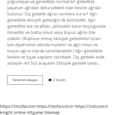
yoğunlaşan ve genellikle normal bir gebelikte
yaşanan ağrıdan daha şiddetli olan keskin ağrılar
bulunur. Dış gebelik ağrısı nerelere vurur? Ağrı
genellikle ektopik gebeliğin ilk belirtisidir. Ağrı
genellikle tek taraflıdır, pelvisteki karın boşluğunda
hissedilir ve hatta omuz veya boyun ağrısı bile
olabilir. (Rüptüre olmuş ektopik gebelikten sızan
kan diyaframın altında toplanır ve ağrı omuz ve
boyun ağrısı olarak tanımlanabilir.) Ağrı genellikle
keskin ve bıçak saplanır tarzdadır. Dış gebelik evde
anlaşılır mı? Sizi arayalım. Ektopik gebelik tanısı…
Dış
Devamını okuyun
2 Yorum
Gebelik
Belirtileri
Nelerdir
https://tmzilla.com
https://mofa.com.tr
https://zod.com.tr
knight online
nttgame
Sitemap