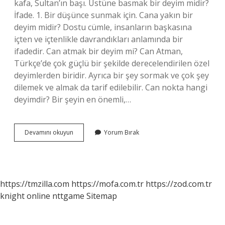
kafa, Sultan’ın başı. Üstüne basmak bir deyim midir?
İfade. 1. Bir düşünce sunmak için. Cana yakın bir
deyim midir? Dostu cümle, insanların başkasına
içten ve içtenlikle davrandıkları anlamında bir
ifadedir. Can atmak bir deyim mi? Can Atman,
Türkçe’de çok güçlü bir şekilde derecelendirilen özel
deyimlerden biridir. Ayrıca bir şey sormak ve çok şey
dilemek ve almak da tarif edilebilir. Can nokta hangi
deyimdir? Bir şeyin en önemli,…
Can
Devamını okuyun
Yorum Bırak
Baş
Üstüne
Deyim
Midir
https://tmzilla.com
https://mofa.com.tr
https://zod.com.tr
knight online
nttgame
Sitemap