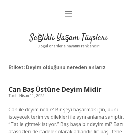
menüyü
Anasayfa
aç
Gizlilik Politikası
Sağlıklı Yaşam Tüyoları
Yasal Uyarı
Doğal önerilerle hayatını renklendir!
Hakkımızda
Etiket:
Deyim olduğunu nereden anlarız
Can Baş Üstüne Deyim Midir
Tarih: Nisan 11, 2025
Can ile deyim nedir? Bir şeyi başarmak için, bunu
isteyecek terim ve dilekleri ile aynı anlama sahiptir.
“Tatile gitmek istiyor.” Baş başa bir deyim mi? Bazı
atasözleri de ifadeler olarak adlandırılır: baş -tehe