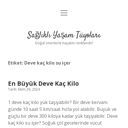
menüyü
Anasayfa
aç
Gizlilik Politikası
Sağlıklı Yaşam Tüyoları
Yasal Uyarı
Doğal önerilerle hayatını renklendir!
Hakkımızda
Etiket:
Deve kaç kilo su içer
En Büyük Deve Kaç Kilo
Tarih: Ekim 29, 2024
1 deve kaç kilo yük taşıyabilir? Bir deve kervanı
günde 10 saat 5 km/saat hızla yol alabilir. Büyük ve
güçlü bir deve 300 kiloya kadar yük taşıyabilir. Deve
kaç kilo su içer? Soğuk çöl gecelerinde vücut