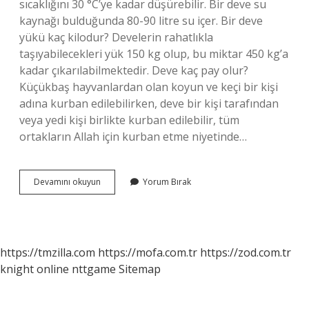
sıcaklığını 30 °C’ye kadar düşürebilir. Bir deve su
kaynağı bulduğunda 80-90 litre su içer. Bir deve
yükü kaç kilodur? Develerin rahatlıkla
taşıyabilecekleri yük 150 kg olup, bu miktar 450 kg’a
kadar çıkarılabilmektedir. Deve kaç pay olur?
Küçükbaş hayvanlardan olan koyun ve keçi bir kişi
adına kurban edilebilirken, deve bir kişi tarafından
veya yedi kişi birlikte kurban edilebilir, tüm
ortakların Allah için kurban etme niyetinde…
En
Devamını okuyun
Yorum Bırak
Büyük
Deve
Kaç
Kilo
https://tmzilla.com
https://mofa.com.tr
https://zod.com.tr
knight online
nttgame
Sitemap