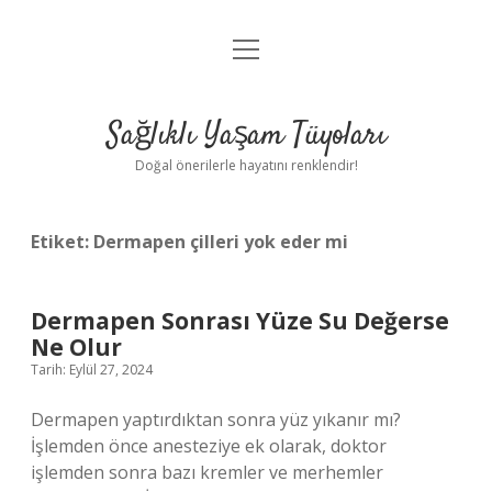
menüyü
Anasayfa
aç
Gizlilik Politikası
Sağlıklı Yaşam Tüyoları
Yasal Uyarı
Doğal önerilerle hayatını renklendir!
Hakkımızda
Etiket:
Dermapen çilleri yok eder mi
Dermapen Sonrası Yüze Su Değerse
Ne Olur
Tarih: Eylül 27, 2024
Dermapen yaptırdıktan sonra yüz yıkanır mı?
İşlemden önce anesteziye ek olarak, doktor
işlemden sonra bazı kremler ve merhemler