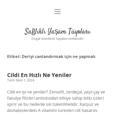
menüyü
Anasayfa
aç
Gizlilik Politikası
Sağlıklı Yaşam Tüyoları
Yasal Uyarı
Doğal önerilerle hayatını renklendir!
Hakkımızda
Etiket:
Deriyi canlandırmak için ne yapmalı
Cildi En Hızlı Ne Yeniler
Tarih: Ekim 1, 2024
Cildi en iyi ne yeniler? Zencefil, zerdeçal, yeşil çay ve
fasulye filizleri antioksidan etkiye sahip bitki özleri
içerir ve bu nedenle sık tüketilmelidir. Karpuz ve
domateslerdeki A vitamini türevleri cilt hasarını