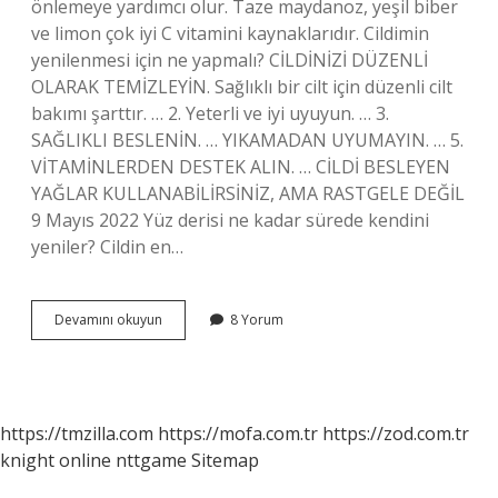
önlemeye yardımcı olur. Taze maydanoz, yeşil biber
ve limon çok iyi C vitamini kaynaklarıdır. Cildimin
yenilenmesi için ne yapmalı? CİLDİNİZİ DÜZENLİ
OLARAK TEMİZLEYİN. Sağlıklı bir cilt için düzenli cilt
bakımı şarttır. … 2. Yeterli ve iyi uyuyun. … 3.
SAĞLIKLI BESLENİN. … YIKAMADAN UYUMAYIN. … 5.
VİTAMİNLERDEN DESTEK ALIN. … CİLDİ BESLEYEN
YAĞLAR KULLANABİLİRSİNİZ, AMA RASTGELE DEĞİL
9 Mayıs 2022 Yüz derisi ne kadar sürede kendini
yeniler? Cildin en…
Cildi
Devamını okuyun
8 Yorum
En
Hızlı
Ne
Yeniler
https://tmzilla.com
https://mofa.com.tr
https://zod.com.tr
knight online
nttgame
Sitemap