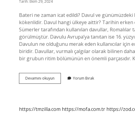
Tarih: Ekim 29, 2024
Bateri ne zaman icat edildi? Davul ve günümüzdeki ha
kökenlidir. Davul hangi ülkeye aittir? Tarihin erk
Sümerler tarafından kullanılan davullar, Romalılar t
görülmüştür. Davulu Avrupa’ya tanıtan ise 16. yüzyı
Davulun ne olduğunu merak eden kullanıcılar için en
biridir. Davullar, vurmalı çalgılar olarak bilinen dah
bir grubun ritim bölümünün en önemli parçasıdır. Kaç 
Bateri
Devamını okuyun
Yorum Bırak
Hangi
Ülkeye
Ait
https://tmzilla.com
https://mofa.com.tr
https://zod.