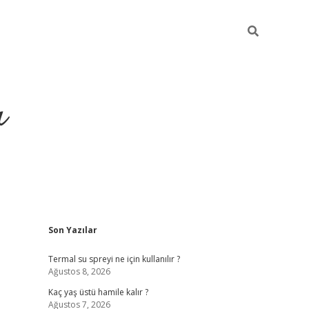
ı
Sidebar
Son Yazılar
vdcasino
Termal su spreyi ne için kullanılır ?
Ağustos 8, 2026
Kaç yaş üstü hamile kalır ?
Ağustos 7, 2026