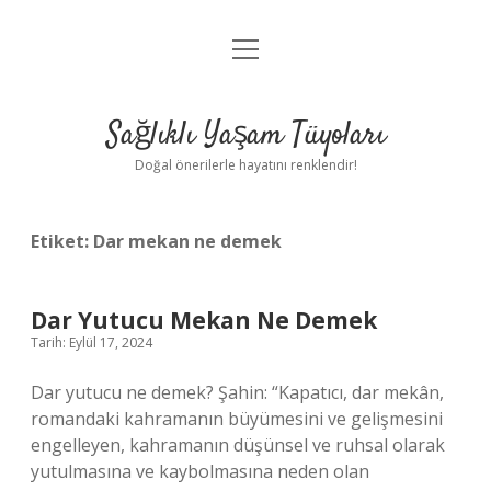
menüyü
Anasayfa
aç
Gizlilik Politikası
Sağlıklı Yaşam Tüyoları
Yasal Uyarı
Doğal önerilerle hayatını renklendir!
Hakkımızda
Etiket:
Dar mekan ne demek
Dar Yutucu Mekan Ne Demek
Tarih: Eylül 17, 2024
Dar yutucu ne demek? Şahin: “Kapatıcı, dar mekân,
romandaki kahramanın büyümesini ve gelişmesini
engelleyen, kahramanın düşünsel ve ruhsal olarak
yutulmasına ve kaybolmasına neden olan