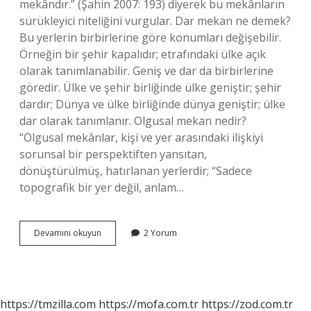
mekândır.” (Şahin 2007: 193) diyerek bu mekânların
sürükleyici niteliğini vurgular. Dar mekan ne demek?
Bu yerlerin birbirlerine göre konumları değişebilir.
Örneğin bir şehir kapalıdır; etrafındaki ülke açık
olarak tanımlanabilir. Geniş ve dar da birbirlerine
göredir. Ülke ve şehir birliğinde ülke geniştir; şehir
dardır; Dünya ve ülke birliğinde dünya geniştir; ülke
dar olarak tanımlanır. Olgusal mekan nedir?
“Olgusal mekânlar, kişi ve yer arasındaki ilişkiyi
sorunsal bir perspektiften yansıtan,
dönüştürülmüş, hatırlanan yerlerdir; “Sadece
topografik bir yer değil, anlam…
Dar
Devamını okuyun
2 Yorum
Yutucu
Mekan
Ne
Demek
https://tmzilla.com
https://mofa.com.tr
https://zod.com.tr