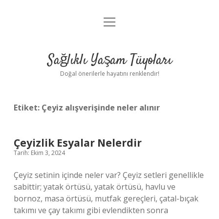
menüyü
Anasayfa
aç
Gizlilik Politikası
Sağlıklı Yaşam Tüyoları
Yasal Uyarı
Doğal önerilerle hayatını renklendir!
Hakkımızda
Etiket:
Çeyiz alışverişinde neler alınır
Çeyizlik Esyalar Nelerdir
Tarih: Ekim 3, 2024
Çeyiz setinin içinde neler var? Çeyiz setleri genellikle
sabittir; yatak örtüsü, yatak örtüsü, havlu ve
bornoz, masa örtüsü, mutfak gereçleri, çatal-bıçak
takımı ve çay takımı gibi evlendikten sonra