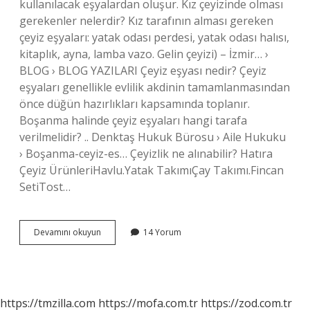
kullanılacak eşyalardan oluşur. Kız çeyizinde olması
gerekenler nelerdir? Kız tarafının alması gereken
çeyiz eşyaları: yatak odası perdesi, yatak odası halısı,
kitaplık, ayna, lamba vazo. Gelin çeyizi) – İzmir… ›
BLOG › BLOG YAZILARI Çeyiz eşyası nedir? Çeyiz
eşyaları genellikle evlilik akdinin tamamlanmasından
önce düğün hazırlıkları kapsamında toplanır.
Boşanma halinde çeyiz eşyaları hangi tarafa
verilmelidir? .. Denktaş Hukuk Bürosu › Aile Hukuku
› Boşanma-ceyiz-es… Çeyizlik ne alınabilir? Hatıra
Çeyiz ÜrünleriHavlu.Yatak TakımıÇay Takımı.Fincan
SetiTost…
Çeyizlik
Devamını okuyun
14 Yorum
Esyalar
Nelerdir
https://tmzilla.com
https://mofa.com.tr
https://zod.com.tr