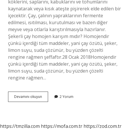
köklerini, saplarını, kabuklarını ve tohumlarını
kaynatarak veya kısık ateşte pişirerek elde edilen bir
içecektir. Çay, çalının yapraklarının fermente
edilmesi, ısıtılması, kurutulması ve bazen diğer
meyve veya otlarla karıştırılmasıyla hazırlanır.
Şekerli çay homojen karışım mıdır? Homojendir
çünkü içerdiği tüm maddeler, yani çay özütü, şeker,
limon suyu, suda çözünür, bu yüzden çözelti
rengine rağmen şeffaftır.28 Ocak 2018Homojendir
çünkü içerdiği tüm maddeler, yani çay özütü, şeker,
limon suyu, suda çözünür, bu yüzden çözelti
rengine rağmen…
Çay
Devamını okuyun
2 Yorum
Bir
Karışım
Mı
https://tmzilla.com
https://mofa.com.tr
https://zod.com.tr