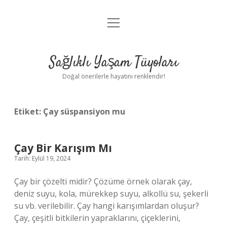
menüyü
Anasayfa
aç
Gizlilik Politikası
Sağlıklı Yaşam Tüyoları
Yasal Uyarı
Doğal önerilerle hayatını renklendir!
Hakkımızda
Etiket:
Çay süspansiyon mu
Çay Bir Karışım Mı
Tarih: Eylül 19, 2024
Çay bir çözelti midir? Çözüme örnek olarak çay,
deniz suyu, kola, mürekkep suyu, alkollü su, şekerli
su vb. verilebilir. Çay hangi karışımlardan oluşur?
Çay, çeşitli bitkilerin yapraklarını, çiçeklerini,