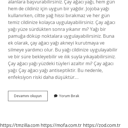
alanlara başvurabilirsiniz. Çay ağacı yağı, hem gün
hem de cildiniz için uygun bir yağdır. Jojoba yağı
kullanırken, ciltte yağ hissi bırakmaz ve her gün
temiz cildinize kolayca uygulayabilirsiniz. Çay ağacı
yağı yüze sürdükten sonra yıkanır mı? Yağı bir
pamuğa döküp noktalara uygulayabilirsiniz. Buna
ek olarak, çay ağacı yağı akneyi kurutmaya ve
silmeye yardımcı olur. Bu yağı cildinize uygulayabilir
ve bir süre bekleyebilir ve ılık suyla yıkayabilirsiniz.
Çay ağacı yağı yüzdeki tüyleri azaltır mı? Çay ağacı
yağı: Çay ağacı yağı antiseptiktir. Bu nedenle,
enfeksiyon riski daha düşüktür.…
Çay
Devamını okuyun
Yorum Bırak
Ağacı
Yağı
Yüzde
Bir
Gece
https://tmzilla.com
https://mofa.com.tr
https://zod.com.tr
Bekletilir