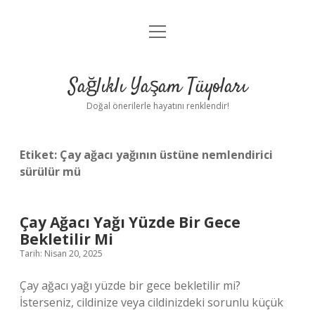
menüyü
Anasayfa
aç
Gizlilik Politikası
Sağlıklı Yaşam Tüyoları
Yasal Uyarı
Doğal önerilerle hayatını renklendir!
Hakkımızda
Etiket:
Çay ağacı yağının üstüne nemlendirici
sürülür mü
Çay Ağacı Yağı Yüzde Bir Gece
Bekletilir Mi
Tarih: Nisan 20, 2025
Çay ağacı yağı yüzde bir gece bekletilir mi?
İsterseniz, cildinize veya cildinizdeki sorunlu küçük