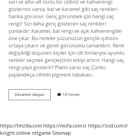
sarı ve altın alt tonlu bir cildiniz ve kahverengi
gözleriniz varsa, bal ve karamel gibi saç renkleri
harika görünür. Genç görünmek için hangi saç
rengi? Sizi daha genç gösteren saç renkleri
şunlardır: Karamel, bal rengi ve açık kahverengiler
öne çıkar. Bu renkler yüzünüzün gençlik ışıltısını
ortaya çıkarır ve genel görünümü canlandırır. Renk
değişikliği düşünen kişiler için cilt tonlarıyla uyumlu
renkler seçmek gençleştirici etkiyi artırır. Hangi saç
rengi yaşlı gösterir? Platin sarısı saç Çünkü
yaşlandıkça ciltteki pigment tabakası…
Hangi
Devamını okuyun
10 Yorum
Saç
Rengi
Yüzü
Beyaz
Gösterir
https://tmzilla.com
https://mofa.com.tr
https://zod.com.tr
knight online
nttgame
Sitemap