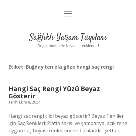
menüyü
Anasayfa
aç
Gizlilik Politikası
Sağlıklı Yaşam Tüyoları
Yasal Uyarı
Doğal önerilerle hayatını renklendir!
Hakkımızda
Etiket:
Buğday ten ela göze hangi saç rengi
Hangi Saç Rengi Yüzü Beyaz
Gösterir
Tarih: Ekim 8, 2024
Hangi saç rengi cildi beyaz gösterir? Beyaz Tenliler
İçin Saç Renkleri: Platin sarısı ve şampanya, açık tene
uygun saç boyası renklerinden bazılarıdır. Şeftali,