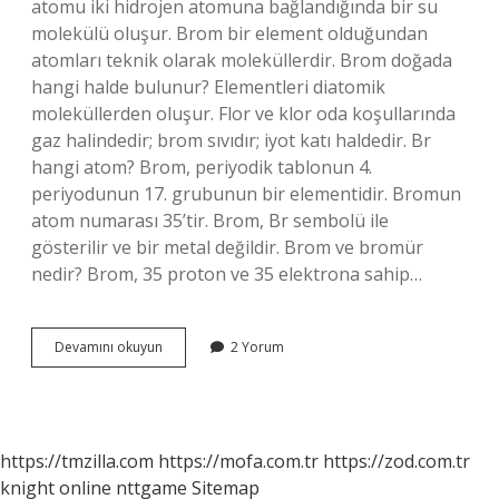
atomu iki hidrojen atomuna bağlandığında bir su
molekülü oluşur. Brom bir element olduğundan
atomları teknik olarak moleküllerdir. Brom doğada
hangi halde bulunur? Elementleri diatomik
moleküllerden oluşur. Flor ve klor oda koşullarında
gaz halindedir; brom sıvıdır; iyot katı haldedir. Br
hangi atom? Brom, periyodik tablonun 4.
periyodunun 17. grubunun bir elementidir. Bromun
atom numarası 35’tir. Brom, Br sembolü ile
gösterilir ve bir metal değildir. Brom ve bromür
nedir? Brom, 35 proton ve 35 elektrona sahip…
Brom
Devamını okuyun
2 Yorum
Atomik
Mi
Moleküler
Mi
https://tmzilla.com
https://mofa.com.tr
https://zod.com.tr
knight online
nttgame
Sitemap