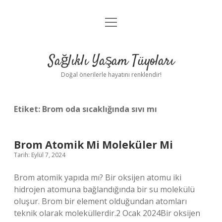
menüyü
Anasayfa
aç
Gizlilik Politikası
Sağlıklı Yaşam Tüyoları
Yasal Uyarı
Doğal önerilerle hayatını renklendir!
Hakkımızda
Etiket:
Brom oda sıcaklığında sıvı mı
Brom Atomik Mi Moleküler Mi
Tarih: Eylül 7, 2024
Brom atomik yapıda mı? Bir oksijen atomu iki
hidrojen atomuna bağlandığında bir su molekülü
oluşur. Brom bir element olduğundan atomları
teknik olarak moleküllerdir.2 Ocak 2024Bir oksijen