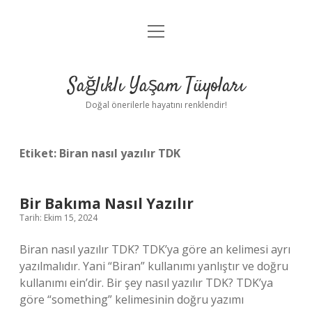
menüyü
Anasayfa
aç
Gizlilik Politikası
Sağlıklı Yaşam Tüyoları
Yasal Uyarı
Doğal önerilerle hayatını renklendir!
Hakkımızda
Etiket:
Biran nasıl yazılır TDK
Bir Bakıma Nasıl Yazılır
Tarih: Ekim 15, 2024
Biran nasıl yazılır TDK? TDK’ya göre an kelimesi ayrı
yazılmalıdır. Yani “Biran” kullanımı yanlıştır ve doğru
kullanımı ein’dir. Bir şey nasıl yazılır TDK? TDK’ya
göre “something” kelimesinin doğru yazımı