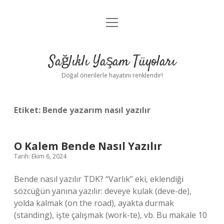
menüyü
Anasayfa
aç
Gizlilik Politikası
Sağlıklı Yaşam Tüyoları
Yasal Uyarı
Doğal önerilerle hayatını renklendir!
Hakkımızda
Etiket:
Bende yazarım nasıl yazılır
O Kalem Bende Nasıl Yazılır
Tarih: Ekim 6, 2024
Bende nasıl yazılır TDK? “Varlık” eki, eklendiği
sözcüğün yanına yazılır: deveye kulak (deve-de),
yolda kalmak (on the road), ayakta durmak
(standing), işte çalışmak (work-te), vb. Bu makale 10