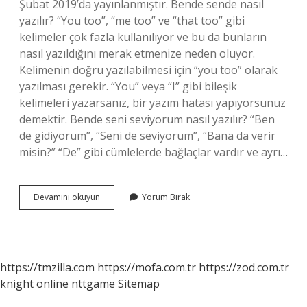
Şubat 2019’da yayınlanmıştır. Bende sende nasıl
yazılır? “You too”, “me too” ve “that too” gibi
kelimeler çok fazla kullanılıyor ve bu da bunların
nasıl yazıldığını merak etmenize neden oluyor.
Kelimenin doğru yazılabilmesi için “you too” olarak
yazılması gerekir. “You” veya “I” gibi bileşik
kelimeleri yazarsanız, bir yazım hatası yapıyorsunuz
demektir. Bende seni seviyorum nasıl yazılır? “Ben
de gidiyorum”, “Seni de seviyorum”, “Bana da verir
misin?” “De” gibi cümlelerde bağlaçlar vardır ve ayrı…
O
Devamını okuyun
Yorum Bırak
Kalem
Bende
Nasıl
Yazılır
https://tmzilla.com
https://mofa.com.tr
https://zod.com.tr
knight online
nttgame
Sitemap