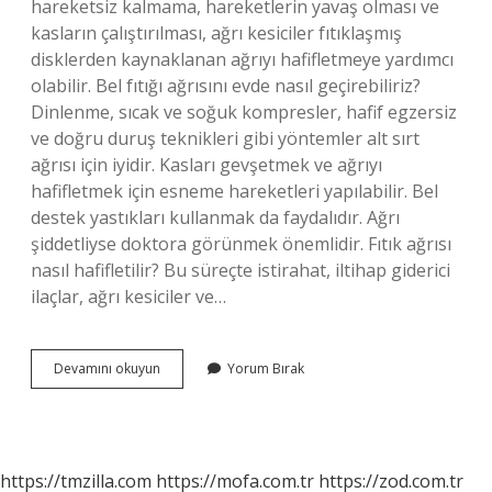
hareketsiz kalmama, hareketlerin yavaş olması ve
kasların çalıştırılması, ağrı kesiciler fıtıklaşmış
disklerden kaynaklanan ağrıyı hafifletmeye yardımcı
olabilir. Bel fıtığı ağrısını evde nasıl geçirebiliriz?
Dinlenme, sıcak ve soğuk kompresler, hafif egzersiz
ve doğru duruş teknikleri gibi yöntemler alt sırt
ağrısı için iyidir. Kasları gevşetmek ve ağrıyı
hafifletmek için esneme hareketleri yapılabilir. Bel
destek yastıkları kullanmak da faydalıdır. Ağrı
şiddetliyse doktora görünmek önemlidir. Fıtık ağrısı
nasıl hafifletilir? Bu süreçte istirahat, iltihap giderici
ilaçlar, ağrı kesiciler ve…
Bel
Devamını okuyun
Yorum Bırak
Fıtığı
Ağrısını
Ne
Hafifletir
https://tmzilla.com
https://mofa.com.tr
https://zod.com.tr